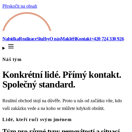
Přeskočit na obsah
Nabídka
Realizace
Služby
O nás
Makléři
Kontakt
+420 724 330 926
Náš tým
Konkrétní lidé. Přímý kontakt.
Společný standard.
Realitní obchod stojí na důvěře. Proto u nás od začátku víte, kdo
vaši zakázku vede a na koho se můžete kdykoli obrátit.
Lidé, kteří ručí svým jménem
Tým pro různé typy nemovitostí a situací.