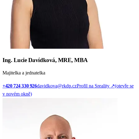
Ing. Lucie Davídková, MRE, MBA
Majitelka a jednatelka
+420 724 330 926
davidkova@rkdp.cz
Profil na Sreality
↗
(otevře se
v novém okně)