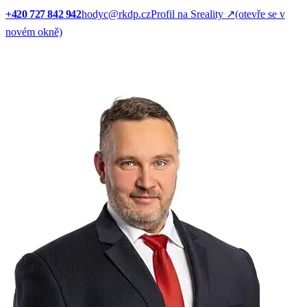
+420 727 842 942
hodyc@rkdp.cz
Profil na Sreality
↗
(otevře se v
novém okně)