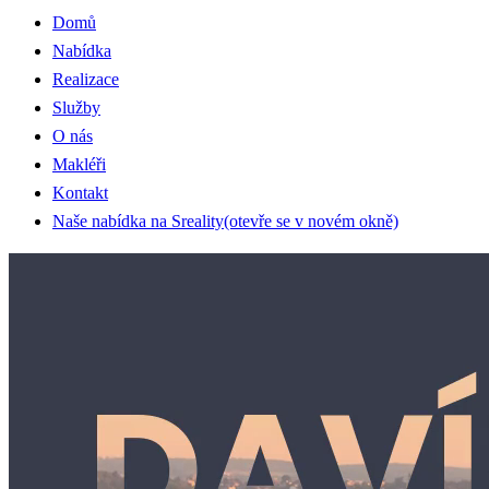
Domů
Nabídka
Realizace
Služby
O nás
Makléři
Kontakt
Naše nabídka na Sreality
(otevře se v novém okně)