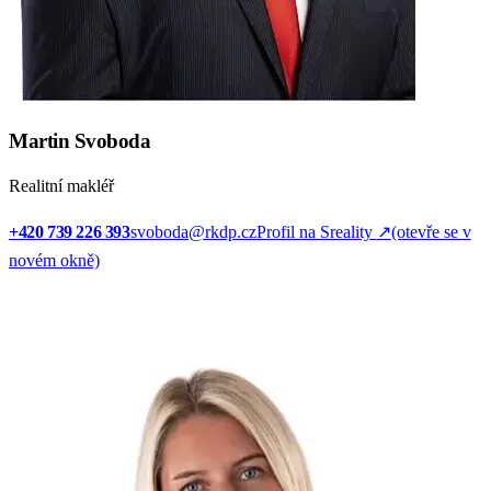
Martin Svoboda
Realitní makléř
+420 739 226 393
svoboda@rkdp.cz
Profil na Sreality
↗
(otevře se v
novém okně)