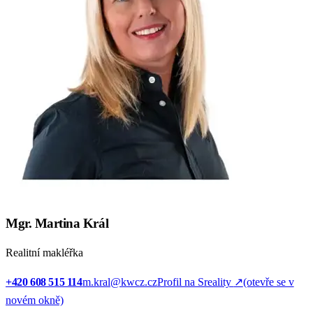
Mgr. Martina Král
Realitní makléřka
+420 608 515 114
m.kral@kwcz.cz
Profil na Sreality
↗
(otevře se v
novém okně)