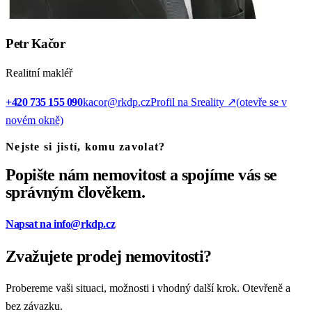
Petr Kačor
Realitní makléř
+420 735 155 090
kacor@rkdp.cz
Profil na Sreality
↗
(otevře se v
novém okně)
Nejste si jistí, komu zavolat?
Popište nám nemovitost a spojíme vás se
správným člověkem.
Napsat na info@rkdp.cz
Zvažujete prodej nemovitosti?
Probereme vaši situaci, možnosti i vhodný další krok. Otevřeně a
bez závazku.