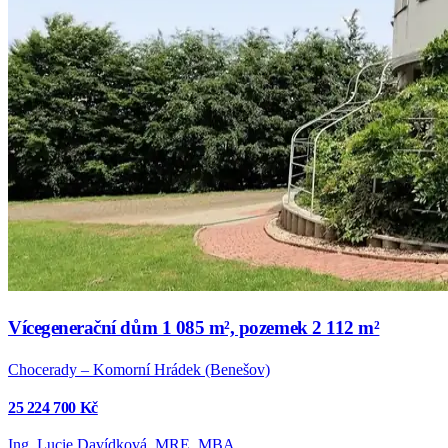
Vícegenerační dům 1 085 m², pozemek 2 112 m²
Chocerady – Komorní Hrádek (Benešov)
25 224 700 Kč
Ing. Lucie Davídková, MRE, MBA