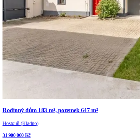
Rodinný dům 183 m², pozemek 647 m²
Hostouň (Kladno)
31 900 000 Kč