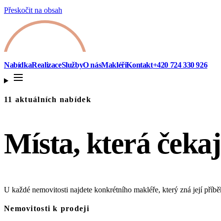
Přeskočit na obsah
Nabídka
Realizace
Služby
O nás
Makléři
Kontakt
+420 724 330 926
11 aktuálních nabídek
Místa, která čekaj
U každé nemovitosti najdete konkrétního makléře, který zná její příb
Nemovitosti k prodeji