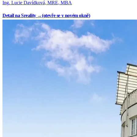
Ing. Lucie Davídková, MRE, MBA
Detail na Sreality →
(otevře se v novém okně)