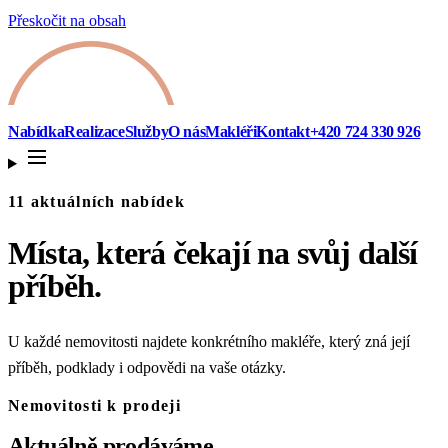
Přeskočit na obsah
Nabídka
Realizace
Služby
O nás
Makléři
Kontakt
+420 724 330 926
11 aktuálních nabídek
Místa, která čekají na svůj další
příběh.
U každé nemovitosti najdete konkrétního makléře, který zná její
příběh, podklady i odpovědi na vaše otázky.
Nemovitosti k prodeji
Aktuálně prodáváme