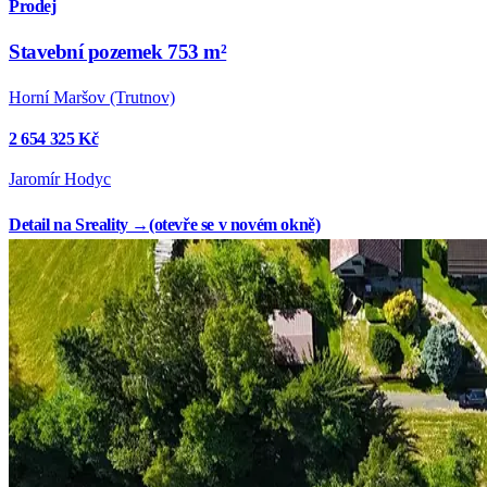
Prodej
Stavební pozemek 753 m²
Horní Maršov (Trutnov)
2 654 325 Kč
Jaromír Hodyc
Detail na Sreality →
(otevře se v novém okně)