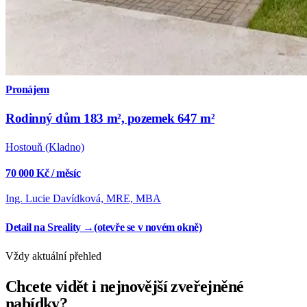
Pronájem
Rodinný dům 183 m², pozemek 647 m²
Hostouň (Kladno)
70 000 Kč / měsíc
Ing. Lucie Davídková, MRE, MBA
Detail na Sreality →
(otevře se v novém okně)
Vždy aktuální přehled
Chcete vidět i nejnovější zveřejněné
nabídky?