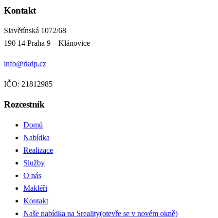
Kontakt
Slavětínská 1072/68
190 14 Praha 9 – Klánovice
info@rkdp.cz
IČO: 21812985
Rozcestník
Domů
Nabídka
Realizace
Služby
O nás
Makléři
Kontakt
Naše nabídka na Sreality
(otevře se v novém okně)