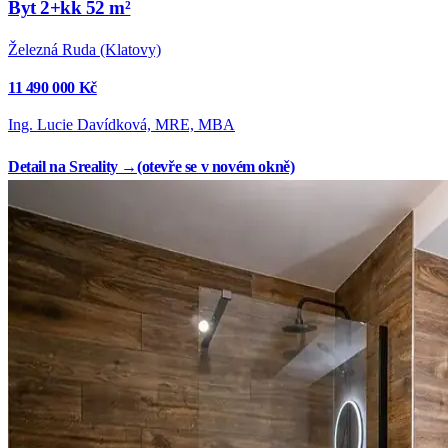
Byt 2+kk 52 m²
Železná Ruda (Klatovy)
11 490 000 Kč
Ing. Lucie Davídková, MRE, MBA
Detail na Sreality →
(otevře se v novém okně)