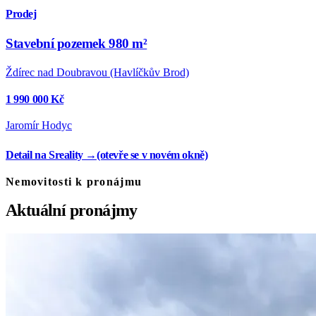
Prodej
Stavební pozemek 980 m²
Ždírec nad Doubravou (Havlíčkův Brod)
1 990 000 Kč
Jaromír Hodyc
Detail na Sreality →
(otevře se v novém okně)
Nemovitosti k pronájmu
Aktuální pronájmy