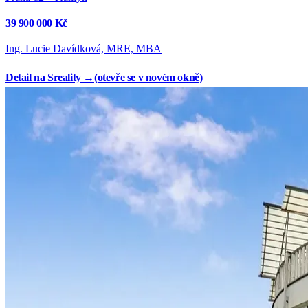
39 900 000 Kč
Ing. Lucie Davídková, MRE, MBA
Detail na Sreality →
(otevře se v novém okně)