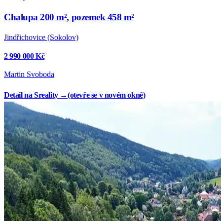
Chalupa 200 m², pozemek 458 m²
Jindřichovice (Sokolov)
2 990 000 Kč
Martin Svoboda
Detail na Sreality →
(otevře se v novém okně)