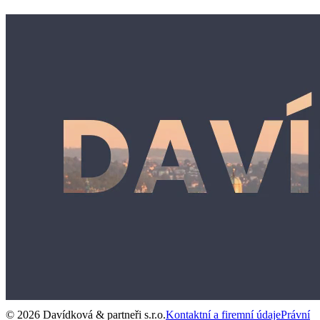
© 2026 Davídková & partneři s.r.o.
Kontaktní a firemní údaje
Právní