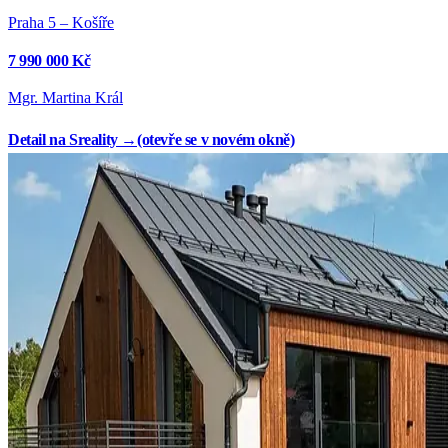
Praha 5 – Košíře
7 990 000 Kč
Mgr. Martina Král
Detail na Sreality →
(otevře se v novém okně)