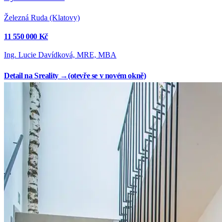
Železná Ruda (Klatovy)
11 550 000 Kč
Ing. Lucie Davídková, MRE, MBA
Detail na Sreality →
(otevře se v novém okně)